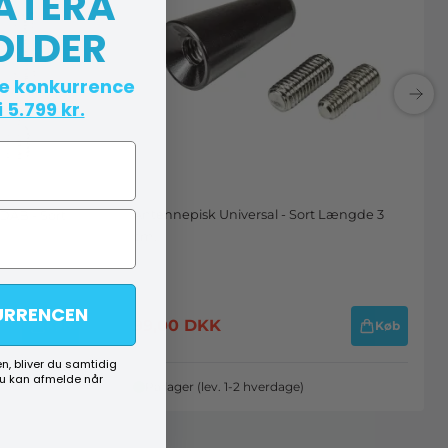
 ATERA
OLDER
te konkurrence
 5.799 kr.
Antennepisk Universal - Sort Længde 3
DAB - Sort
cm.
URRENCEN
99,00
DKK
Køb
Køb
n, bliver du samtidig
du kan afmelde når
På lager (lev. 1-2 hverdage)