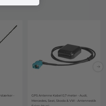
stærker -
GPS Antenne Kabel 0,7 meter - Audi,
Mercedes, Seat, Skoda & VW - Antennestik
Fakra (Hun)