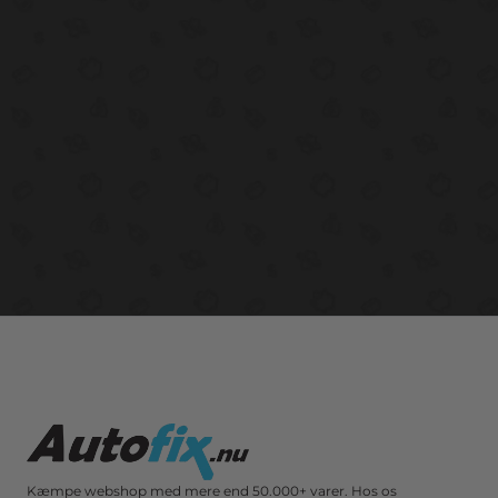
Kæmpe webshop med mere end 50.000+ varer. Hos os