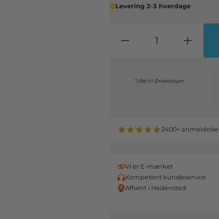
Levering 2-3 hverdage
Tilføj til Ønskeskyen
2400+ anmeldelse
Vi er E-mærket
Kompetent kundeservice
Afhent i Hedensted