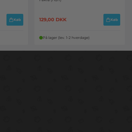
129,00
DKK
Køb
Køb
På lager (lev. 1-2 hverdage)