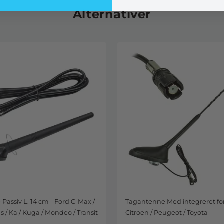
Alternativer
assiv L. 14 cm - Ford C-Max /
Tagantenne Med integreret for
us / Ka / Kuga / Mondeo / Transit
Citroen / Peugeot / Toyota