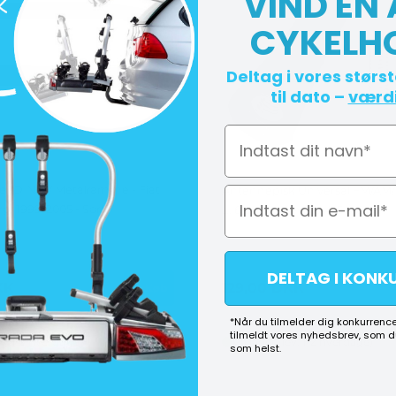
VIND EN
CYKELH
Deltag i vores størs
til dato –
værdi
Navn
 1DIN M/ Metalramme - Fiat
Antennepisk Universal FM/AM/
g. 1999-2005 - Sort
L. 6,5 cm - Gevind 4, 5 & 6 mm
DELTAG I KONK
KK
129,00
DKK
Køb
*Når du tilmelder dig konkurrence
tilmeldt vores nyhedsbrev, som 
ev. 1-2 hverdage)
På lager (lev. 1-2 hverdage)
som helst.