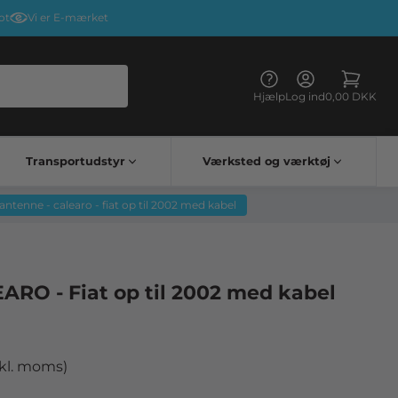
ot
Vi er E-mærket
Hjælp
Log ind
0,00 DKK
Transportudstyr
Værksted og værktøj
Kørehandsker & briller
Elektriske apparater til lastbiler
Lastbil bord vognbestemt
antenne - calearo - fiat op til 2002 med kabel
ARO - Fiat op til 2002 med kabel
nkl. moms)