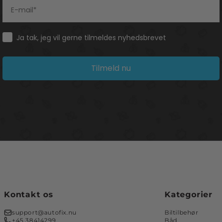
Consent
Ja tak, jeg vil gerne tilmeldes nyhedsbrevet
Tilmeld nu
Kontakt os
Kategorier
support@autofix.nu
Biltilbehør
+45 38414299
Båd