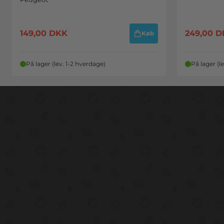
149,00
DKK
249,00
D
Køb
På lager (lev. 1-2 hverdage)
På lager (l