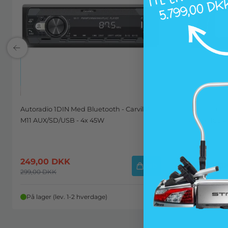
Autoradio 1DIN Med Bluetooth - CarvillZ
Radioramme
M11 AUX/SD/USB - 4x 45W
Punto 188 År
249,00
DKK
159,00
D
Køb
299,00
DKK
På lager (lev. 1-2 hverdage)
På lager (l