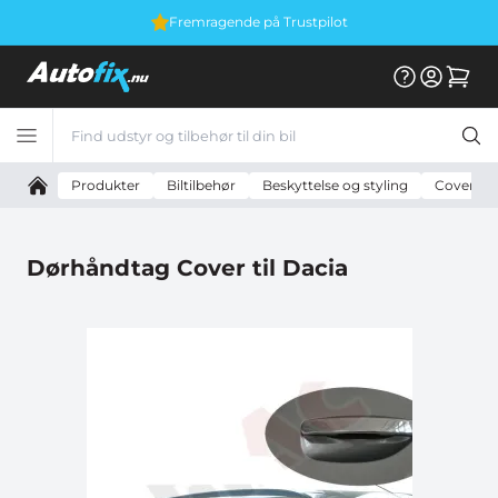
Fremragende på Trustpilot
Produkter
Biltilbehør
Beskyttelse og styling
Cover og 
Dørhåndtag Cover til Dacia