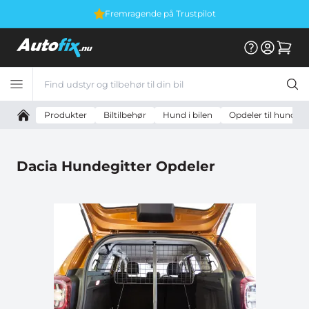
Fremragende på Trustpilot
Produkter
Biltilbehør
Hund i bilen
Opdeler til hundeg
Dacia Hundegitter Opdeler