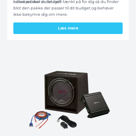
kabelsæt skal du bruge?
I disse pakker er det hele tænkt på for dig så du finder
blot den pakke der passer til dit budget og behøver
ikke bekymre dig om mere.
Læs mere