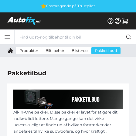
Fremragende på Trustpilot
Produkter
Biltilbehør
Bilstereo
Pakketilbud
Pakketilbud
All-In-One pakker. Disse pakker er lavet for at gøre dit
indkøb lidt lettere. Mange gange kan det virke
uoverskueligt at finde ud af hvilken forstærker der
anbefales til hvilke subwoofere, og hvor kraftigt