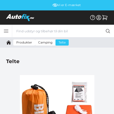
Vi er E-mærket
Produkter
Camping
Telte
Telte