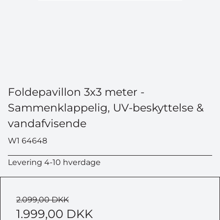
*Når du tilmelder dig konkurrencen, bliver du samtidig
tilmeldt vores nyhedsbrev, som du kan afmelde når
som helst.
Foldepavillon 3x3 meter -
Sammenklappelig, UV-beskyttelse &
vandafvisende
W1 64648
Levering 4-10 hverdage
2.099,00 DKK
1.999,00 DKK