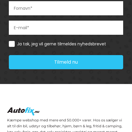
Consent
Ja tak, jeg vil gerne tilmeldes nyhedsbrevet
Tilmeld nu
Kæmpe webshop med mere end 50.000+ varer. Hos os sælger vi
alt til din bil, udstyr og tilbehør, hjem, børn & leg, fritid & camping,
kør-selv-ferie, gør-det-selv projekter, værktøj og meget meget