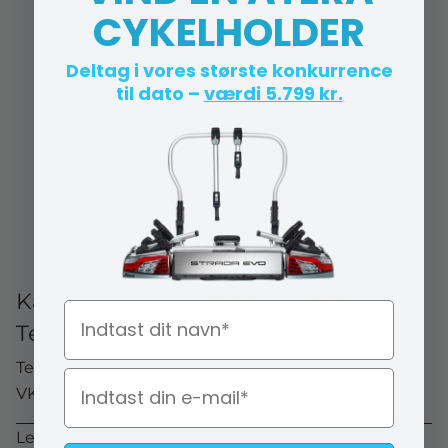
CYKELHOLDER
Deltag i vores største konkurrence
til dato –
værdi 5.799 kr.
Karosseripropper I Gummi 10 mm -
Navn
Tectyl Propper - 1 stk
Tectyl
VK0100A-AA40A
Levering 14-21 hverdage