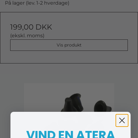
På lager (lev. 1-2 hverdage)
199,00 DKK
(ekskl. moms)
Vis produkt
VIND EN ATERA