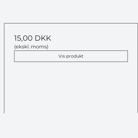
15,00 DKK
(ekskl. moms)
Vis produkt
 ATERA
OLDER
te konkurrence
 5.799 kr.