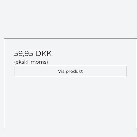
URRENCEN
n, bliver du samtidig
59,95 DKK
du kan afmelde når
(ekskl. moms)
Vis produkt