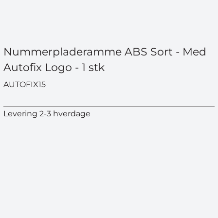
Nummerpladeramme ABS Sort - Med
Autofix Logo - 1 stk
AUTOFIX15
Levering 2-3 hverdage
VIND EN
CYKELH
Deltag i vores størs
til dato –
værdi
Navn