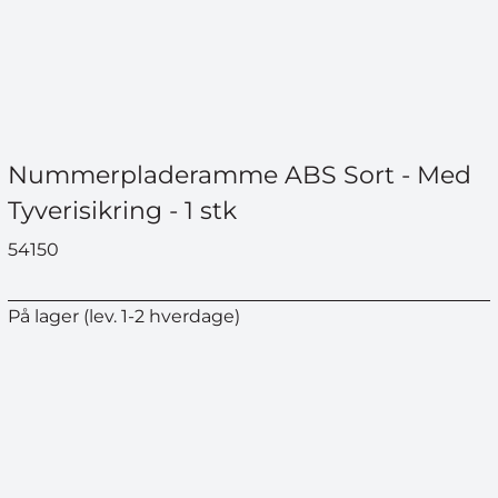
DELTAG I KONK
Nummerpladeramme ABS Sort - Med
*Når du tilmelder dig konkurrence
tilmeldt vores nyhedsbrev, som 
Tyverisikring - 1 stk
som helst.
54150
På lager (lev. 1-2 hverdage)