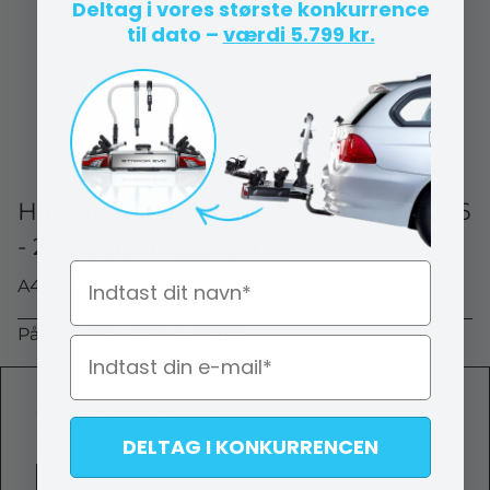
Deltag i vores største konkurrence
til dato –
værdi 5.799 kr.
Håndfri telefoni Carkit - Bury CC 9056
- 2,8'' berøringsskærm
Navn
A4 90267
På lager (lev. 1-2 hverdage)
2.449,00 DKK
DELTAG I KONKURRENCEN
(ekskl. moms)
Vis produkt