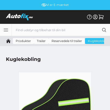
Vi er E-mærket
Fri fragt
Produkter
Trailer
Reservedele til trailer
Kuglekobling
Kuglekobling