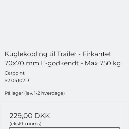
CYKELHOLDER
Deltag i vores største konkurrence
til dato –
værdi 5.799 kr.
Kuglekobling til Trailer - Firkantet
70x70 mm E-godkendt - Max 750 kg
Carpoint
S2 0410213
Navn
På lager (lev. 1-2 hverdage)
229,00 DKK
(ekskl. moms)