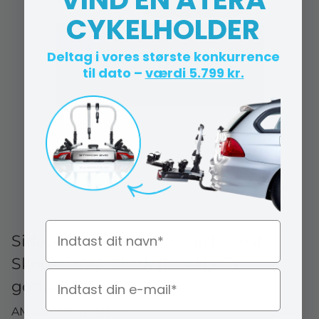
CYKELHOLDER
Deltag i vores største konkurrence
til dato –
værdi 5.799 kr.
Navn
Sideblink SMD LED - Ford / Seat /
Skoda / VW - 2 stk (1 sæt) - E-
godkendt
AMA B088FN9MFD