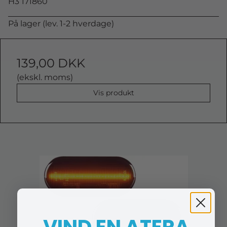
H3 171860
På lager (lev. 1-2 hverdage)
139,00 DKK
(ekskl. moms)
Vis produkt
VIND EN ATERA