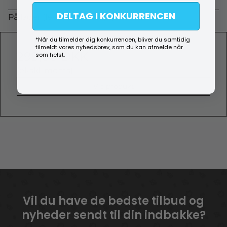
DELTAG I KONKURRENCEN
På lager (lev. 1-2 hverdage)
*Når du tilmelder dig konkurrencen, bliver du samtidig
tilmeldt vores nyhedsbrev, som du kan afmelde når
299,00 DKK
som helst.
(ekskl. moms)
Vis produkt
Vil du have de bedste tilbud og
nyheder sendt til din indbakke?