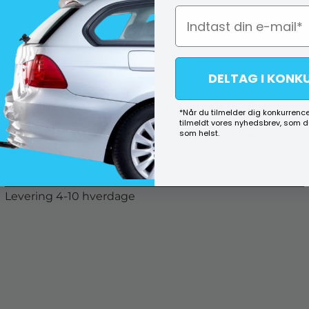
DELTAG I KONK
BAGKLAPS KANTLISTE RUSTFRI -
*Når du tilmelder dig konkurrence
tilmeldt vores nyhedsbrev, som 
Citroën C-Elysee & Peugeot 301 Sedan
som helst.
OM5 5715052
Levering 4-10 hverdage