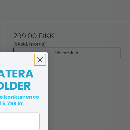
299,00 DKK
(ekskl. moms)
Vis produkt
 ATERA
OLDER
te konkurrence
 5.799 kr.