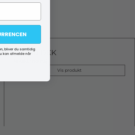
URRENCEN
n, bliver du samtidig
299,00 DKK
du kan afmelde når
(ekskl. moms)
Vis produkt