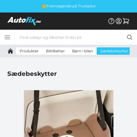
Fremragende på Trustpilot
Produkter
Biltilbehør
Børn i bilen
Sædebeskytter
Sædebeskytter