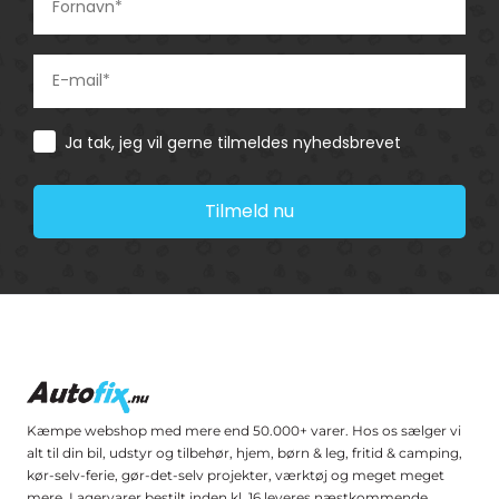
Consent
Ja tak, jeg vil gerne tilmeldes nyhedsbrevet
Tilmeld nu
Kæmpe webshop med mere end 50.000+ varer. Hos os sælger vi
alt til din bil, udstyr og tilbehør, hjem, børn & leg, fritid & camping,
kør-selv-ferie, gør-det-selv projekter, værktøj og meget meget
mere. Lagervarer bestilt inden kl. 16 leveres næstkommende