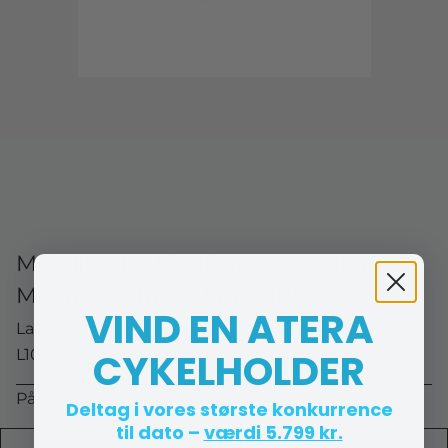
Mobilholder til luftdyse - Lampa
Magneto Plus - Magnetisk
VIND EN ATERA
Lampa
CYKELHOLDER
L10 72526
På lager (lev. 1-2 hverdage)
Deltag i vores største konkurrence
til dato –
værdi 5.799 kr.