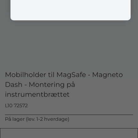
Mobilholder til MagSafe - Magneto
Dash - Montering på
instrumentbrættet
L10 72572
På lager (lev. 1-2 hverdage)