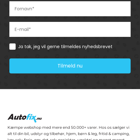
Consent
Ja tak, jeg vil gerne tilmeldes nyhedsbrevet
Tilmeld nu
Kæmpe webshop med mere end 50.000+ varer. Hos os sælger vi
alt til din bil, udstyr og tilbehør, hjem, børn & leg, fritid & camping,
kør-selv-ferie, gør-det-selv projekter, værktøj og meget meget