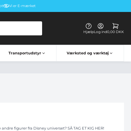
ot
Vi er E-mærket
Hjælp
Log ind
0,00 DKK
Transportudstyr
Værksted og værktøj
Kørehandsker & briller
Elektriske apparater til lastbiler
Lastbil bord vognbestemt
de andre figurer fra Disney universet? SÅ TAG ET KIG HER!