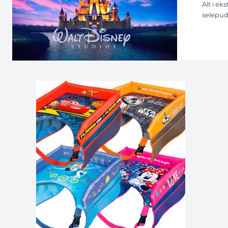
Alt i ek
selepud