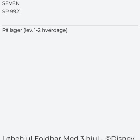
SEVEN
SP 9921
På lager (lev. 1-2 hverdage)
Løbehjul Foldbar Med 3 hjul - ©Disney