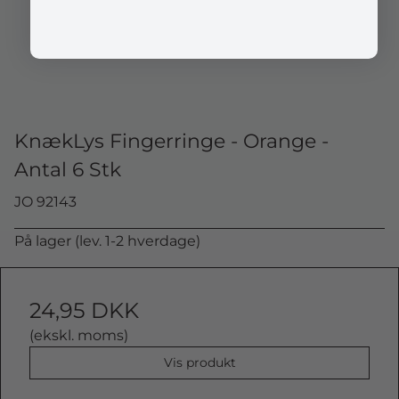
KnækLys Fingerringe - Orange -
Antal 6 Stk
JO 92143
På lager (lev. 1-2 hverdage)
24,95 DKK
(ekskl. moms)
Vis produkt