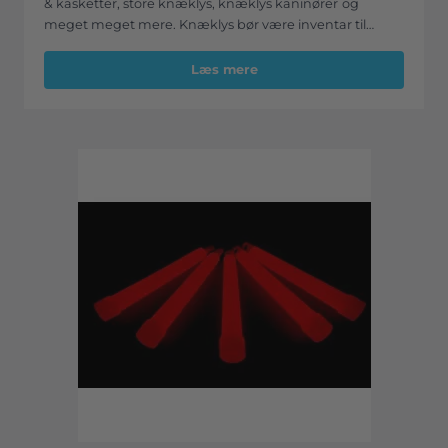
& kasketter, store knæklys, knæklys kaninører
og
meget meget mere. Knæklys bør være inventar til
enhver fest, om det gælder studentergilder,
fødselsdage, julefrokoster eller andre festlige
Læs mere
lejligheder, så giver knæklys og farvede gadgets festen
et sjovt og farverigt pift.