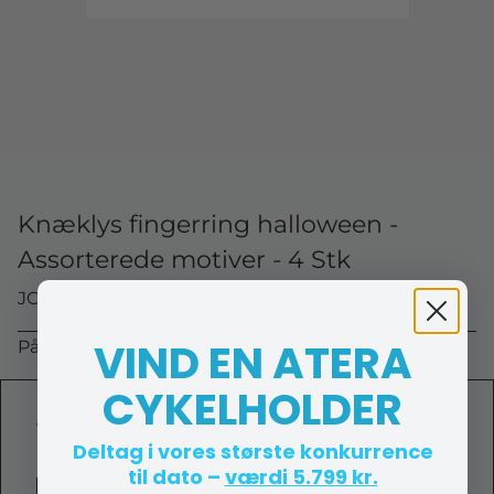
Knæklys fingerring halloween -
Assorterede motiver - 4 Stk
JO 92138
VIND EN ATERA
På lager (lev. 1-2 hverdage)
CYKELHOLDER
19,95 DKK
Deltag i vores største konkurrence
(ekskl. moms)
til dato –
værdi 5.799 kr.