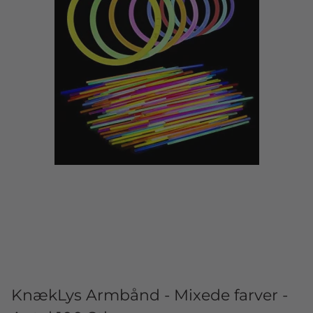
KnækLys Armbånd - Mixede farver -