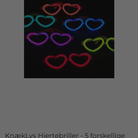
KnækLys Hjertebriller - 5 forskellige