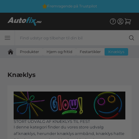
Fremragende på Trustpilot
Produkter
Hjem og fritid
Festartikler
Knæklys
Knæklys
STORT UDVALG AF KNÆKLYS TIL FEST
I denne kategori finder du vores store udvalg
af knæklys, herunder knæklys armbånd, knæklys hatte