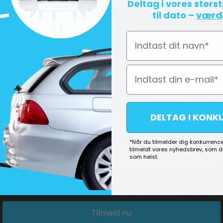
Deltag i vores størs
til dato –
værdi
Navn
Vil du have de bedste tilbud og
nyheder sendt til din indbakke?
DELTAG I KONK
*Når du tilmelder dig konkurrence
tilmeldt vores nyhedsbrev, som 
som helst.
Consent
Ja tak, jeg vil gerne tilmeldes nyhedsbrevet
Tilmeld nu