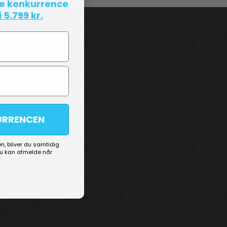
te konkurrence
 5.799 kr.
URRENCEN
n, bliver du samtidig
du kan afmelde når