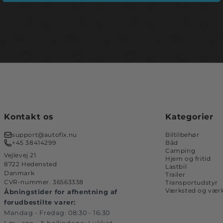
Kontakt os
Kategorier
support@autofix.nu
Biltilbehør
+45 38414299
Båd
Camping
Vejlevej 21
Hjem og fritid
8722 Hedensted
Lastbil
Danmark
Trailer
CVR-nummer. 36563338
Transportudstyr
Værksted og værk
Åbningstider for afhentning af
forudbestilte varer:
Mandag - Fredag: 08:30 - 16:30