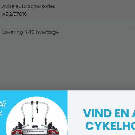
Avisa auto accessories
A5 2/37010
Levering 4-10 hverdage
VIND EN
CYKELH