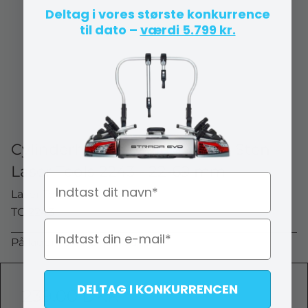
Deltag i vores største konkurrence
til dato –
værdi 5.799 kr.
Cylinderhoner Kvalitet Med 3 Sten -
Laser Tools 2243 - 22-69 mm
Navn
Laser Tools
TC 2243
På lager (lev. 1-2 hverdage)
DELTAG I KONKURRENCEN
239,00 DKK