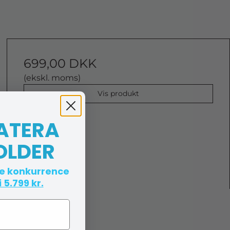
699,00 DKK
(ekskl. moms)
Vis produkt
 ATERA
OLDER
te konkurrence
 5.799 kr.