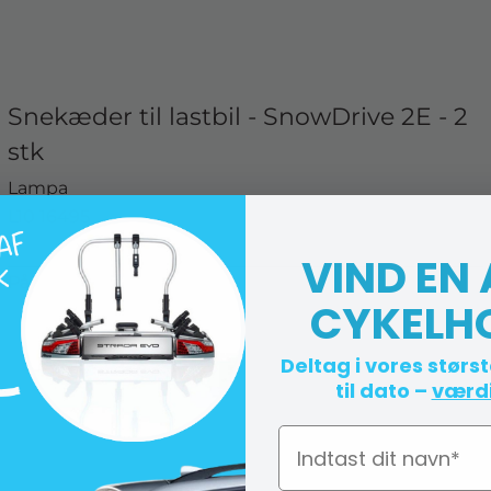
Snekæder til lastbil - SnowDrive 2E - 2
stk
Lampa
L10 16495
VIND EN
På lager (lev. 1-2 hverdage)
CYKELH
Deltag i vores størs
til dato –
værdi
Navn