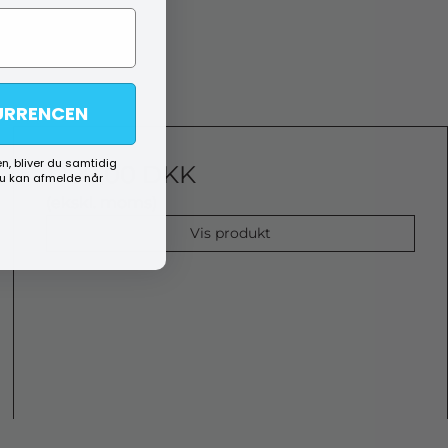
URRENCEN
n, bliver du samtidig
1.199,00 DKK
du kan afmelde når
(ekskl. moms)
Vis produkt