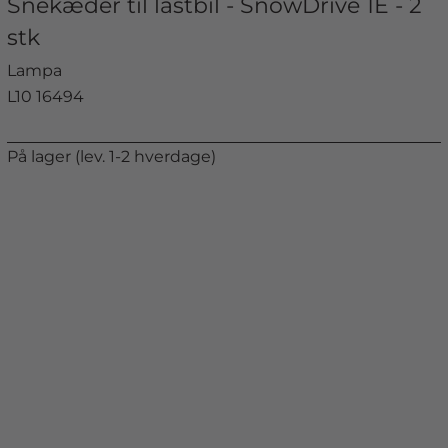
Snekæder til lastbil - SnowDrive 1E - 2
stk
Lampa
L10 16494
På lager (lev. 1-2 hverdage)