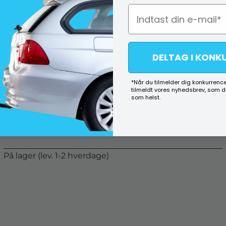
DELTAG I KONK
Snekæder til lastbil - Snowdrive L-3 -
*Når du tilmelder dig konkurrence
tilmeldt vores nyhedsbrev, som 
Indeholder 6 kæder
som helst.
Lampa
L10 16204
På lager (lev. 1-2 hverdage)