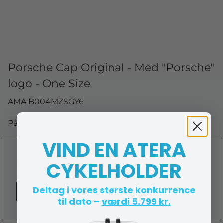
Porsche Cap Original - Med "Porsche"
logo - One Size
AMA B004MZSGY6
På lager (lev. 1-2 hverdage)
VIND EN ATERA
499,00 DKK
CYKELHOLDER
(ekskl. moms)
Deltag i vores største konkurrence
Vis produkt
til dato –
værdi 5.799 kr.