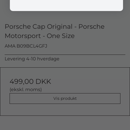
Porsche Cap Original - Porsche
Motorsport - One Size
AMA B09BCL4GFJ
Levering 4-10 hverdage
499,00 DKK
(ekskl. moms)
Vis produkt