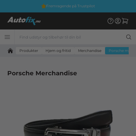
Fremragende på Trustpilot
Produkter
Hjem og fritid
Merchandise
Porsche merc
Porsche Merchandise