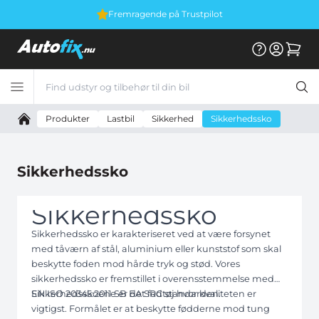
Vi er E-mærket
Produkter
Lastbil
Sikkerhed
Sikkerhedssko
Sikkerhedssko
Sikkerhedssko
Sikkerhedssko er karakteriseret ved at være forsynet
med tåværn af stål, aluminium eller kunststof som skal
beskytte foden mod hårde tryk og stød. Vores
sikkerhedssko er fremstillet i overensstemmelse med
EN ISO 20345:2011 SB EA SRC standarden.
Sikkerhedsskoene er det fodtøj hvor kvaliteten er
vigtigst. Formålet er at beskytte fødderne mod tung