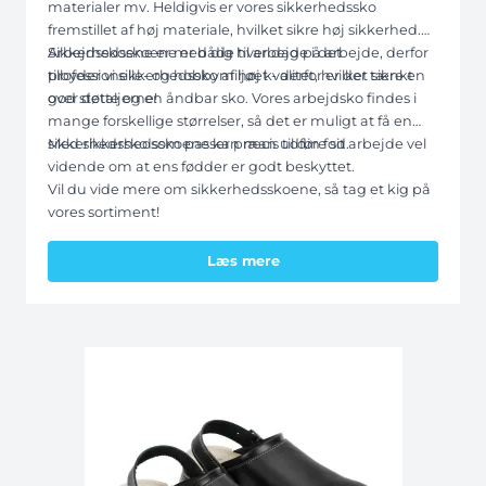
materialer mv. Heldigvis er vores sikkerhedssko
fremstillet af høj materiale, hvilket sikre høj sikkerhed.
Sikkerhedsskoene er både til arbejde i det
Arbejdsskoene er med dig hver dag på arbejde, derfor
professionelle- og hobbymiljøet - derfor er der tænkt
tilbyder vi sikkerhedssko af høj kvalitet, hvilket sikre en
over detaljerne!
god støtte og en åndbar sko. Vores arbejdsko findes i
mange forskellige størrelser, så det er muligt at få en
sikkerhedssko som passer præcis til din fod.
Med sikkerhedsskoene kan man udføre sit arbejde vel
vidende om at ens fødder er godt beskyttet.
Vil du vide mere om sikkerhedsskoene, så tag et kig på
vores sortiment!
Læs mere