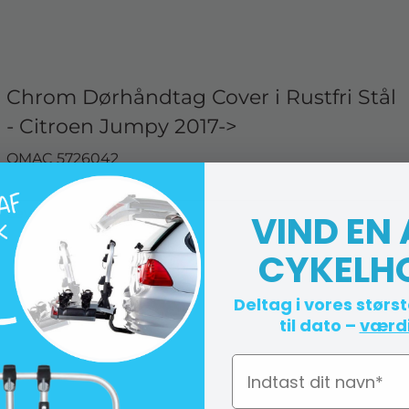
Chrom Dørhåndtag Cover i Rustfri Stål
- Citroen Jumpy 2017->
OMAC 5726042
Levering 4-10 hverdage
VIND EN
CYKELH
Deltag i vores størs
til dato –
værdi
Navn