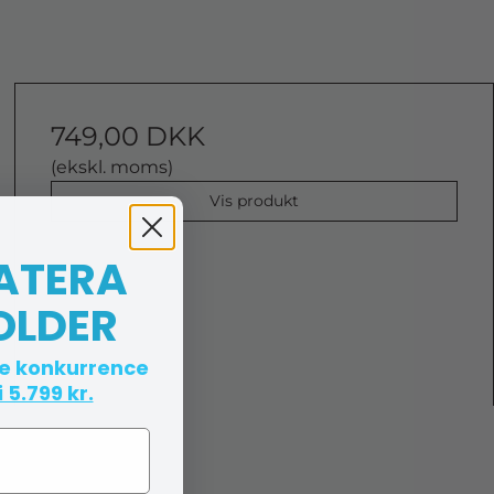
749,00 DKK
(ekskl. moms)
Vis produkt
 ATERA
OLDER
te konkurrence
 5.799 kr.