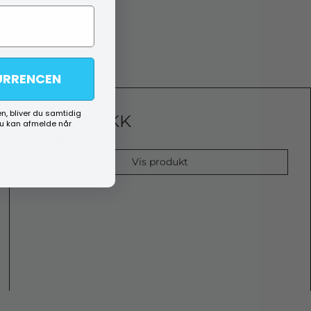
URRENCEN
n, bliver du samtidig
499,00 DKK
du kan afmelde når
(ekskl. moms)
Vis produkt