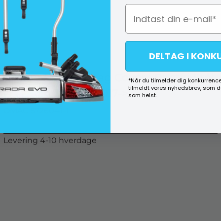
DELTAG I KONK
Chrom Dørhåndtag Cover i Rustfri Stål
*Når du tilmelder dig konkurrence
tilmeldt vores nyhedsbrev, som 
- Citroen Jumpy 2017->
som helst.
OMAC 5726041-1
Levering 4-10 hverdage