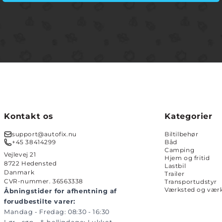
Kontakt os
Kategorier
support@autofix.nu
Biltilbehør
+45 38414299
Båd
Camping
Vejlevej 21
Hjem og fritid
8722 Hedensted
Lastbil
Danmark
Trailer
CVR-nummer. 36563338
Transportudstyr
Værksted og værk
Åbningstider for afhentning af
forudbestilte varer:
Mandag - Fredag: 08:30 - 16:30