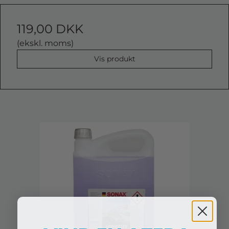
119,00 DKK
(ekskl. moms)
Vis produkt