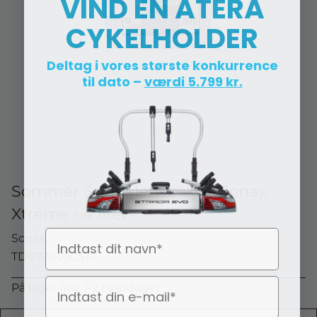
VIND EN ATERA
CYKELHOLDER
Deltag i vores største konkurrence
til dato –
værdi 5.799 kr.
Sommer Sprinklervæske - Sonax
Xtreme - 4 liter
Navn
Sonax
TD 2724050510
På lager (lev. 1-2 hverdage)