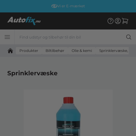
Vi er E-mærket
Produkter
Biltilbehør
Olie & kemi
Sprinklervæske, van
Sprinklervæske