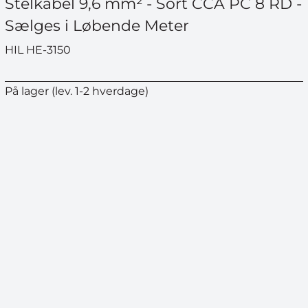
Stelkabel 9,6 mm² - Sort CCA PC 8 RD -
Sælges i Løbende Meter
HIL HE-3150
På lager (lev. 1-2 hverdage)