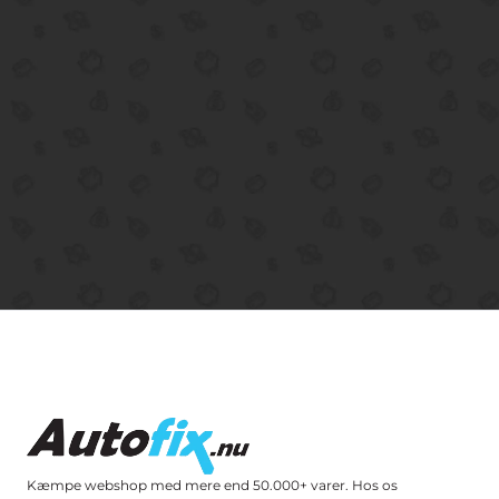
Kæmpe webshop med mere end 50.000+ varer. Hos os