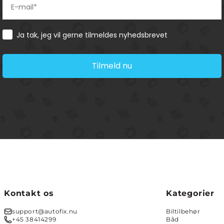
Consent
Ja tak, jeg vil gerne tilmeldes nyhedsbrevet
Tilmeld nu
Kontakt os
Kategorier
support@autofix.nu
Biltilbehør
+45 38414299
Båd