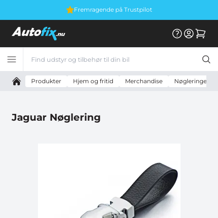
Fremragende på Trustpilot
Produkter
Hjem og fritid
Merchandise
Nøgleringe
Jaguar Nøglering