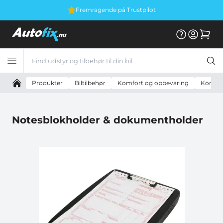
Vi er E-mærket
Produkter
Biltilbehør
Komfort og opbevaring
Kontor 
Notesblokholder & dokumentholder