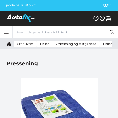
Vi er E-mærket
Produkter
Trailer
Afdækning og fastgørelse
Trailer p
Pressening