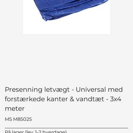
Presenning letvægt - Universal med
forstærkede kanter & vandtæt - 3x4
meter
M5 M85025
På lager (lev. 1-2 hverdage)