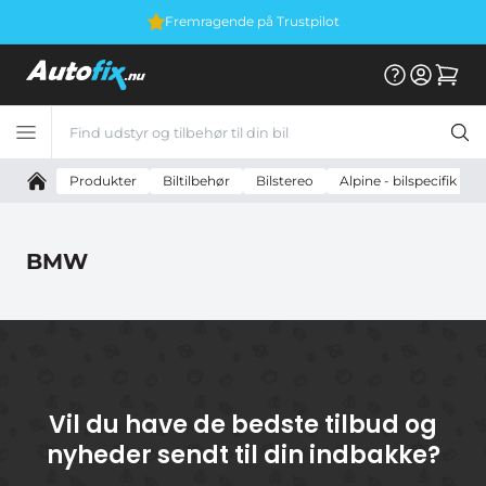
Fremragende på Trustpilot
Produkter
Biltilbehør
Bilstereo
Alpine - bilspecifik til
BMW
Ingen produkter fundet.
Vil du have de bedste tilbud og
nyheder sendt til din indbakke?