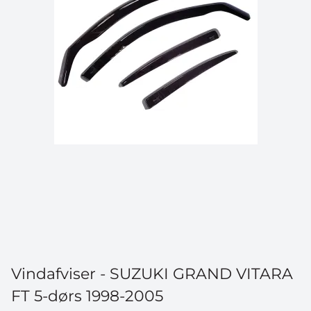
til dato –
værdi 5.799 kr.
Navn
DELTAG I KONKURRENCEN
Vindafviser - SUZUKI GRAND VITARA
FT 5-dørs 1998-2005
*Når du tilmelder dig konkurrencen, bliver du samtidig