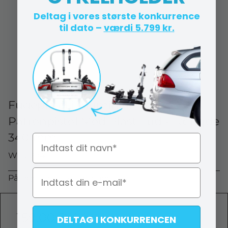
Deltag i vores største konkurrence
til dato –
værdi 5.799 kr.
Fugepistol i Aluminiumrør -
Patronpistol Med Plast Tud - Længde
340 mm
Navn
W1 51294
På lager (lev. 1-2 hverdage)
159,00 DKK
DELTAG I KONKURRENCEN