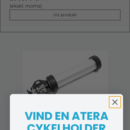
(ekskl. moms)
Vis produkt
VIND EN ATERA
CYKELHOLDER