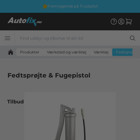
Fremragende på Trustpilot
Produkter
Værksted og værktøj
Værktøj
Fedtsprøjte 
Fedtsprøjte & Fugepistol
Tilbud