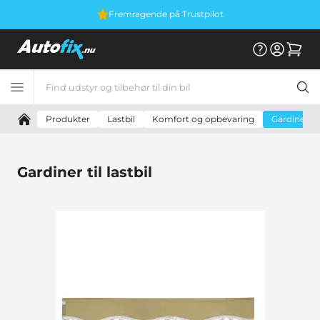
ilot
Vi er E-mærket
Produkter
Lastbil
Komfort og opbevaring
Gardiner til 
Gardiner til lastbil