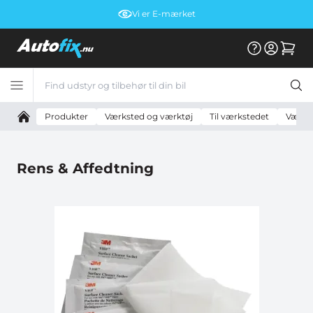
Vi er E-mærket
Produkter
Værksted og værktøj
Til værkstedet
Værkst
Rens & Affedtning