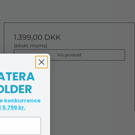
1.399,00 DKK
(ekskl. moms)
Vis produkt
 ATERA
OLDER
te konkurrence
 5.799 kr.