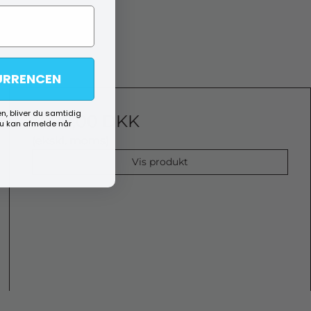
URRENCEN
n, bliver du samtidig
1.799,00 DKK
du kan afmelde når
(ekskl. moms)
Vis produkt