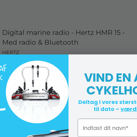
Digital marine radio - Hertz HMR 15 -
Med radio & Bluetooth
HERTZ
A2 HMR15
VIND EN
Levering 3-5 hverdage
CYKELH
Deltag i vores størs
til dato –
værdi
Navn