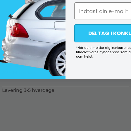
DELTAG I KONK
Digital marine radio - Hertz HMR
*Når du tilmelder dig konkurrence
tilmeldt vores nyhedsbrev, som 
15DAB - Med radio, Bluetooth & DAB
som helst.
HERTZ
A2 HMR15DAB
Levering 3-5 hverdage