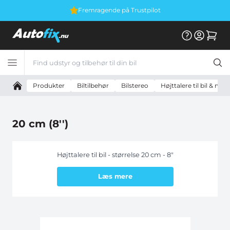
Fremragende på Trustpilot
Produkter
Biltilbehør
Bilstereo
Højttalere til bil & mo
20 cm (8'')
Højttalere til bil - størrelse 20 cm - 8"
Læs mere