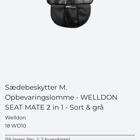
Sædebeskytter M.
Opbevaringslomme - WELLDON
SEAT MATE 2 in 1 - Sort & grå
Welldon
18 WD10
På lager (lev. 1-2 hverdage)