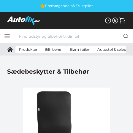
Fremragende på Trustpilot
Produkter
Biltilbehør
Børn i bilen
Autostol & selepude
Sædebeskytter & Tilbehør