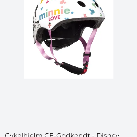
Cykelhjelm CE-Godkendt - Disney