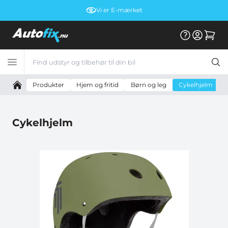
Vi er E-mærket
Produkter
Hjem og fritid
Børn og leg
Cykelhjelm
Cykelhjelm