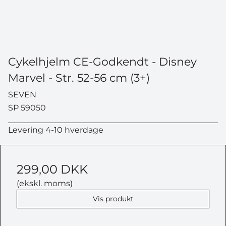
Cykelhjelm CE-Godkendt - Disney
Marvel - Str. 52-56 cm (3+)
SEVEN
SP 59050
Levering 4-10 hverdage
VIND EN ATERA
299,00 DKK
CYKELHOLDER
(ekskl. moms)
Vis produkt
Deltag i vores største konkurrence
til dato –
værdi 5.799 kr.