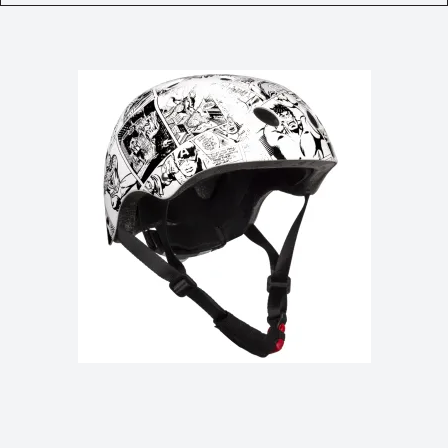
Navn
DELTAG I KONKURRENCEN
*Når du tilmelder dig konkurrencen, bliver du samtidig
tilmeldt vores nyhedsbrev, som du kan afmelde når
som helst.