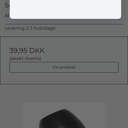
Sort - Maks. 16A
A1 0422300
Levering 2-3 hverdage
39,95 DKK
(ekskl. moms)
Vis produkt