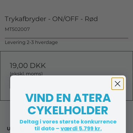
Trykafbryder - ON/OFF - Rød
MT502007
Levering 2-3 hverdage
19,00 DKK
(ekskl. moms)
Vis produkt
VIND EN ATERA
CYKELHOLDER
Deltag i vores største konkurrence
til dato –
værdi 5.799 kr.
Udsolgt