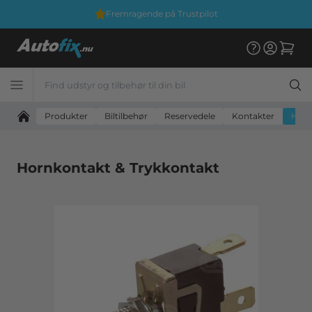
Fremragende på Trustpilot
Produkter
Biltilbehør
Reservedele
Kontakter
Horn
Hornkontakt & Trykkontakt