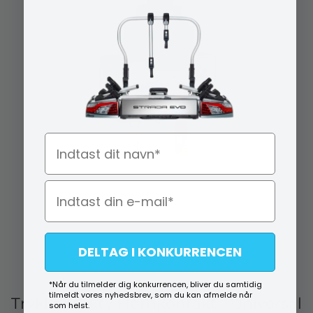
Navn
DELTAG I KONKURRENCEN
*Når du tilmelder dig konkurrencen, bliver du samtidig
tilmeldt vores nyhedsbrev, som du kan afmelde når
Trykkontakt / Hornkontakt - Universal
som helst.