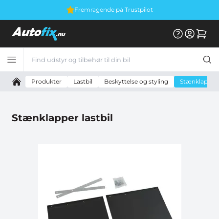
Fremragende på Trustpilot
Produkter
Lastbil
Beskyttelse og styling
Stænklapper l
Stænklapper lastbil