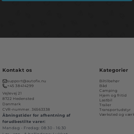
Kontakt os
Kategorier
support@autofix.nu
Biltilbehør
+45 38414299
Båd
Camping
Vejlevej 21
Hjem og fritid
8722 Hedensted
Lastbil
Danmark
Trailer
CVR-nummer. 36563338
Transportudstyr
Værksted og værk
Åbningstider for afhentning af
forudbestilte varer:
Mandag - Fredag: 08:30 - 16:30