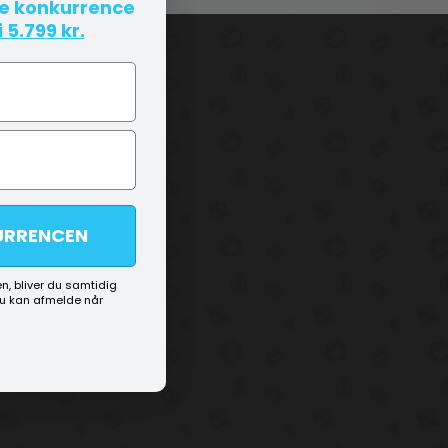
te konkurrence
 5.799 kr.
URRENCEN
n, bliver du samtidig
du kan afmelde når