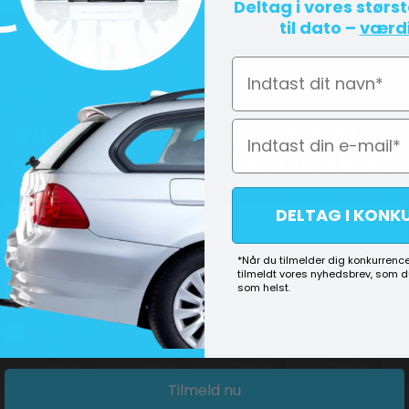
Deltag i vores størs
til dato –
værdi
Navn
Vil du have de bedste tilbud og
nyheder sendt til din indbakke?
DELTAG I KONK
*Når du tilmelder dig konkurrence
tilmeldt vores nyhedsbrev, som 
som helst.
Consent
Ja tak, jeg vil gerne tilmeldes nyhedsbrevet
Tilmeld nu