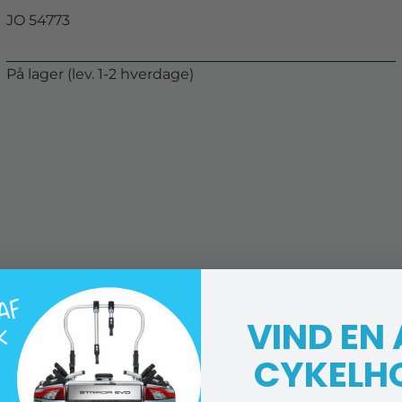
JO 54773
På lager (lev. 1-2 hverdage)
VIND EN
CYKELH