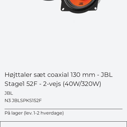
VIND EN ATERA
CYKELHOLDER
Deltag i vores største konkurrence
til dato –
værdi 5.799 kr.
Højttaler sæt coaxial 130 mm - JBL
Stage1 52F - 2-vejs (40W/320W)
Navn
JBL
N3 JBLSPKS152F
På lager (lev. 1-2 hverdage)