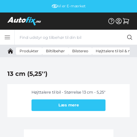
Vi er E-mærket
Produkter
Biltilbehør
Bilstereo
Højttalere til bil & mo
13 cm (5,25'')
Højttalere til bil - Størrelse 13 cm - 5,25"
Læs mere