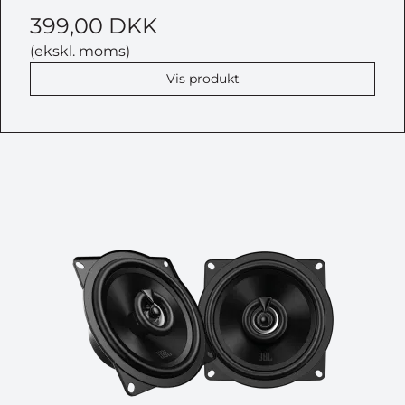
399,00 DKK
DELTAG I KONKURRENCEN
(ekskl. moms)
*Når du tilmelder dig konkurrencen, bliver du samtidig
Vis produkt
tilmeldt vores nyhedsbrev, som du kan afmelde når
som helst.