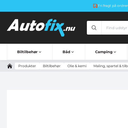
Fri fragt på ordre
Biltilbehør
Båd
Camping
AUTOHJÆLP OG SIKKERHED
BESKYTTELSE OG STYLING
KOMFORT OG OPBEVARING
SOLAFSKÆRMNING & SOLFILM
TOVVÆRK & FORTØJNING
CAMPINGVOGNSTILBEHØR
ELEKTRONIK TIL CAMPING
CAMPINGSPEJLE VOGNBESTEMT
KØLEBOKS & KØLETASKE
VINDUESISOLERINGSSÆT
ELEKTRONIK TIL HJEM OG FRITID
MØBLER TIL BØRNEVÆRELSE OG HJEM
KOMFORT OG OPBEVARING
BESKYTTELSE OG STYLING
RESERVEDEL TIL LASTBIL
DIV. TILBEHØR UDVENDIG
AFDÆKNING OG FASTGØRELSE
ANHÆNGERTRÆK & TILBEHØR
RESERVEDELE TIL TRAILER
TRANSPORTSYSTEM TIL ANHÆNGER
BAGAGETASKER OG BOKSE
Advarselstrekant & Advarselstavle
Tyverisikring til varevogn
Jakker & Hoodies med Logo
Clipboard / Notesblokhold
Produkter
Biltilbehør
Olie & kemi
Maling, spartel & til