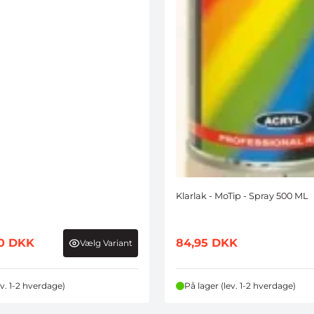
Klarlak - MoTip - Spray 500 ML
00
DKK
84,95
DKK
Vælg Variant
ev. 1-2 hverdage)
På lager (lev. 1-2 hverdage)