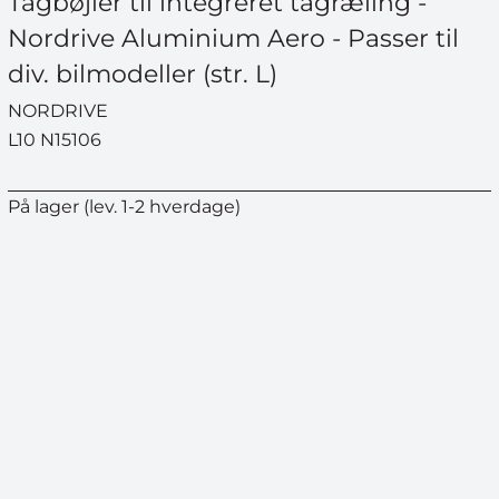
Tagbøjler til integreret tagræling -
Nordrive Aluminium Aero - Passer til
div. bilmodeller (str. L)
NORDRIVE
L10 N15106
På lager (lev. 1-2 hverdage)