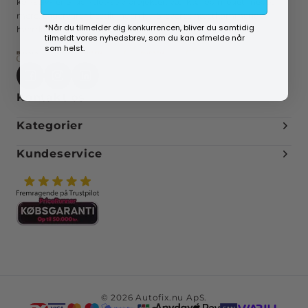
kør-selv-ferie, gør-det-selv projekter, værktøj og meget meget
mere. Lagervarer bestilt inden kl. 16 leveres næstkommende
*Når du tilmelder dig konkurrencen, bliver du samtidig
hverdag.
tilmeldt vores nyhedsbrev, som du kan afmelde når
som helst.
Kontakt os
Kategorier
Kundeservice
© 2026 Autofix.nu ApS.