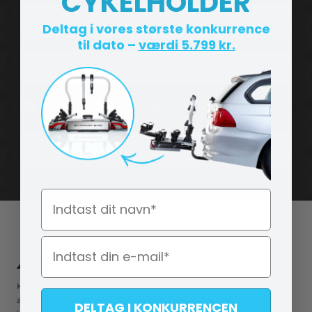
CYKELHOLDER
Deltag i vores største konkurrence
til dato –
værdi 5.799 kr.
Consent
Ja tak, jeg vil gerne tilmeldes nyhedsbrevet
Tilmeld nu
Navn
Kæmpe webshop med mere end 50.000+ varer. Hos os sælger vi
alt til din bil, udstyr og tilbehør, hjem, børn & leg, fritid & camping,
DELTAG I KONKURRENCEN