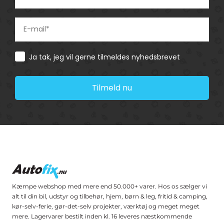
Consent
Ja tak, jeg vil gerne tilmeldes nyhedsbrevet
Tilmeld nu
Kæmpe webshop med mere end 50.000+ varer. Hos os sælger vi
alt til din bil, udstyr og tilbehør, hjem, børn & leg, fritid & camping,
kør-selv-ferie, gør-det-selv projekter, værktøj og meget meget
mere. Lagervarer bestilt inden kl. 16 leveres næstkommende