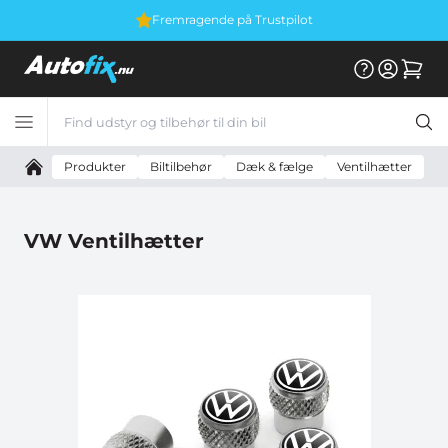
Fremragende på Trustpilot
Produkter
Biltilbehør
Dæk & fælge
Ventilhætter
V
VW Ventilhætter