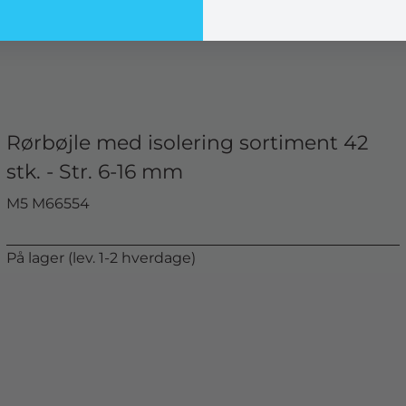
Rørbøjle med isolering sortiment 42
stk. - Str. 6-16 mm
M5 M66554
På lager (lev. 1-2 hverdage)