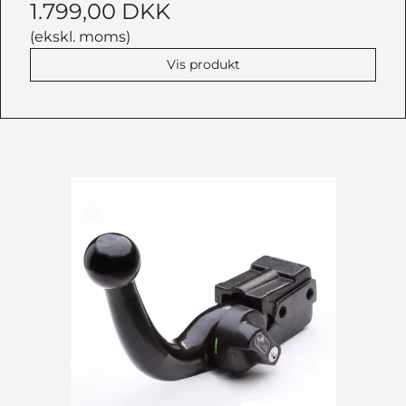
1.799,00 DKK
Deltag i vores største konkurrence
(ekskl. moms)
til dato –
værdi 5.799 kr.
Vis produkt
Navn
DELTAG I KONKURRENCEN