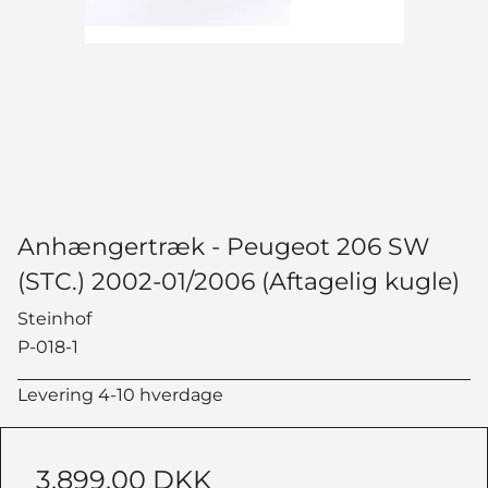
*Når du tilmelder dig konkurrencen, bliver du samtidig
tilmeldt vores nyhedsbrev, som du kan afmelde når
som helst.
Anhængertræk - Peugeot 206 SW
(STC.) 2002-01/2006 (Aftagelig kugle)
Steinhof
P-018-1
Levering 4-10 hverdage
3.899,00 DKK