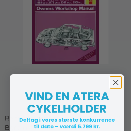
VIND EN ATERA
CYKELHOLDER
Reparationsbog Haynes - Citroen CX
Deltag i vores største konkurrence
til dato –
værdi 5.799 kr.
Benzin (75 - 88)