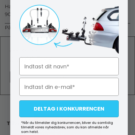
Haynes
90400 0528
På lager (lev. 1-2 hverdage)
399,00 DKK
349,00 DKK
Navn
(ekskl. moms)
Vis produkt
DELTAG I KONKURRENCEN
*Når du tilmelder dig konkurrencen, bliver du samtidig
Tilbud
tilmeldt vores nyhedsbrev, som du kan afmelde når
som helst.