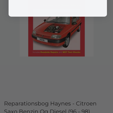
Reparationsbog Haynes - Citroen
Saxo Benzin Og Diesel (96 - 98)