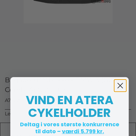
Bagagerumsbakke - BMW 3 (G21)
Combi Årg. 2019->
VIND EN ATERA
A7 1220
CYKELHOLDER
Levering 4-10 hverdage
Deltag i vores største konkurrence
til dato –
værdi 5.799 kr.