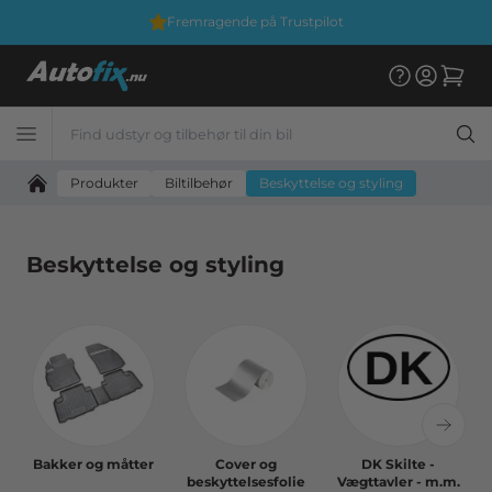
Fremragende på Trustpilot
Produkter
Biltilbehør
Beskyttelse og styling
Beskyttelse og styling
Bakker og måtter
Cover og
DK Skilte -
beskyttelsesfolie
Vægttavler - m.m.
h