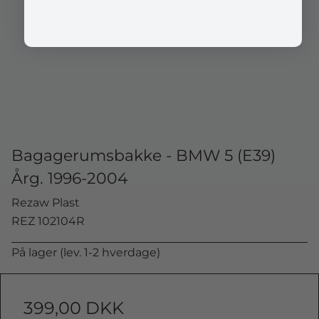
Bagagerumsbakke - BMW 5 (E39)
Årg. 1996-2004
Rezaw Plast
REZ 102104R
På lager (lev. 1-2 hverdage)
399,00 DKK